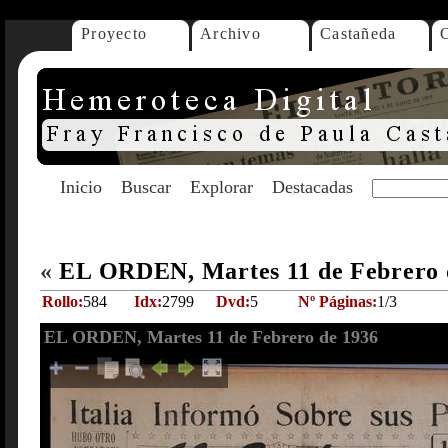
Proyecto
Archivo
Castañeda
Inicio
Buscar
Explorar
Destacadas
«
EL ORDEN, Martes 11 de Febrero 
Rollo:
584
Idx:
2799
Dvd:
5
Nº Páginas:
1/3
EL ORDEN, Martes 11 de Febrero de 1936