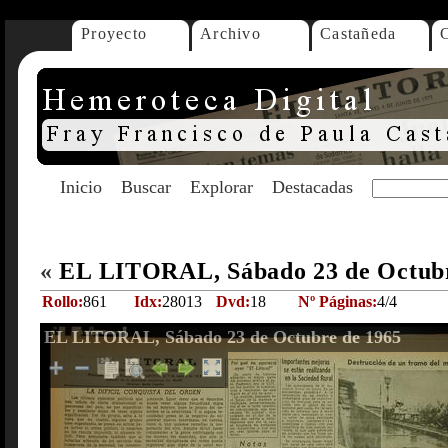
Proyecto
Archivo
Castañeda
Inicio
Buscar
Explorar
Destacadas
«
EL LITORAL, Sábado 23 de Octub
Rollo:
861
Idx:
28013
Dvd:
18
Nº Páginas:
4/4
EL LITORAL, Sábado 23 de Octubre de 1965