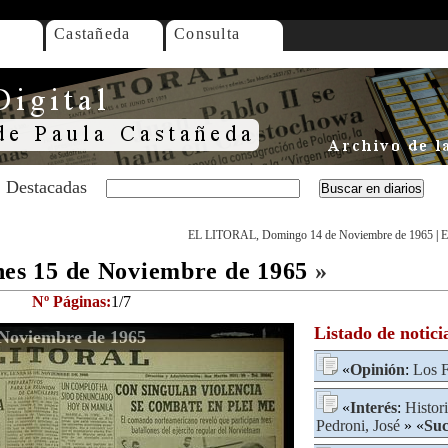
Castañeda
Consulta
Destacadas
EL LITORAL, Domingo 14 de Noviembre de 1965
|
E
s 15 de Noviembre de 1965
»
Nº Páginas:
1/7
Listado de notici
Noviembre de 1965
«
Opinión
:
Los F
«
Interés
:
Histor
Pedroni, José
» «
Suc