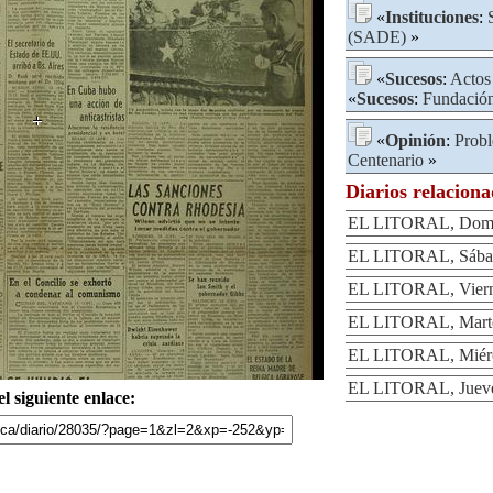
«
Instituciones
:
(SADE)
»
«
Sucesos
:
Actos
«
Sucesos
:
Fundación
«
Opinión
:
Prob
Centenario
»
Diarios relacion
EL LITORAL, Domin
EL LITORAL, Sábad
EL LITORAL, Viern
EL LITORAL, Marte
EL LITORAL, Miérc
EL LITORAL, Jueve
l siguiente enlace: