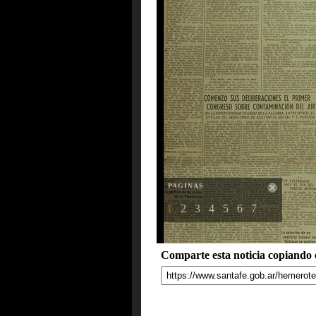
PAGINAS
1
2
3
4
5
6
7
Comparte esta noticia copiando e