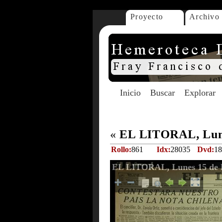
Proyecto
Archivo
Inicio
Buscar
Explorar
«
EL LITORAL, Lune
Rollo:
861
Idx:
28035
Dvd:
18
EL LITORAL, Lunes 15 de 