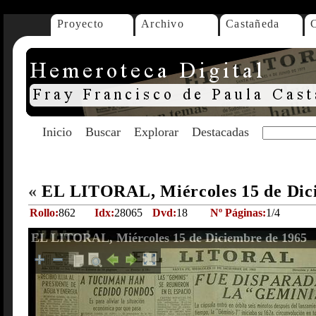
Proyecto
Archivo
Castañeda
Inicio
Buscar
Explorar
Destacadas
«
EL LITORAL, Miércoles 15 de Dic
Rollo:
862
Idx:
28065
Dvd:
18
Nº Páginas:
1/4
EL LITORAL, Miércoles 15 de Diciembre de 1965