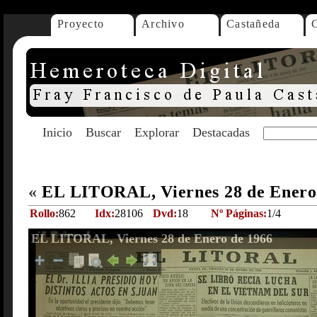
Proyecto
Archivo
Castañeda
Inicio
Buscar
Explorar
Destacadas
«
EL LITORAL, Viernes 28 de Enero
Rollo:
862
Idx:
28106
Dvd:
18
Nº Páginas:
1/4
EL LITORAL, Viernes 28 de Enero de 1966