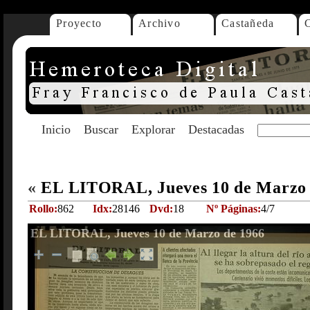
Proyecto
Archivo
Castañeda
Inicio
Buscar
Explorar
Destacadas
«
EL LITORAL, Jueves 10 de Marzo
Rollo:
862
Idx:
28146
Dvd:
18
Nº Páginas:
4/7
EL LITORAL, Jueves 10 de Marzo de 1966