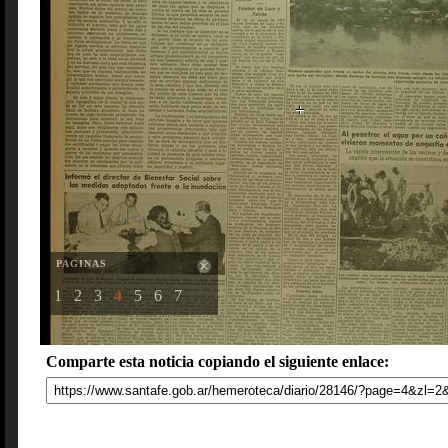
PAGINAS
1
2
3
4
5
6
7
Comparte esta noticia copiando el siguiente enlace: