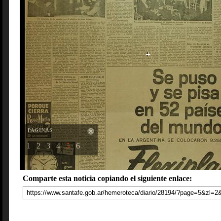
PAGINAS
1
2
3
4
5
6
Comparte esta noticia copiando el siguiente enlace: