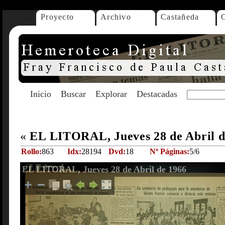
Proyecto
Archivo
Castañeda
Inicio
Buscar
Explorar
Destacadas
«
EL LITORAL, Jueves 28 de Abril 
Rollo:
863
Idx:
28194
Dvd:
18
Nº Páginas:
5/6
EL LITORAL, Jueves 28 de Abril de 1966