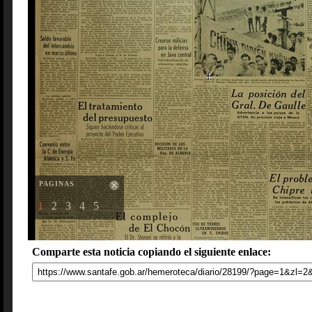
PAGINAS
1
2
3
4
5
Comparte esta noticia copiando el siguiente enlace: