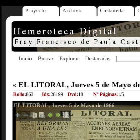
Proyecto
Archivo
Castañeda
Inicio
Buscar
Explorar
Destacadas
«
EL LITORAL, Jueves 5 de Mayo d
Rollo:
863
Idx:
28199
Dvd:
18
Nº Páginas:
1/5
EL LITORAL, Jueves 5 de Mayo de 1966