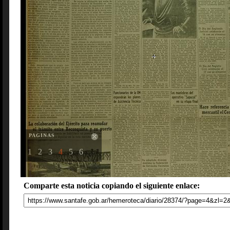
PAGINAS
1
2
3
4
5
6
Comparte esta noticia copiando el siguiente enlace: