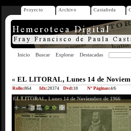
Proyecto
Archivo
Castañeda
Inicio
Buscar
Explorar
Destacadas
«
EL LITORAL, Lunes 14 de Noviem
Rollo:
864
Idx:
28374
Dvd:
18
Nº Páginas:
4/6
EL LITORAL, Lunes 14 de Noviembre de 1966