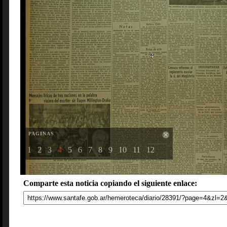
PAGINAS
1
2
3
4
5
6
7
8
9
10
11
12
Comparte esta noticia copiando el siguiente enlace: