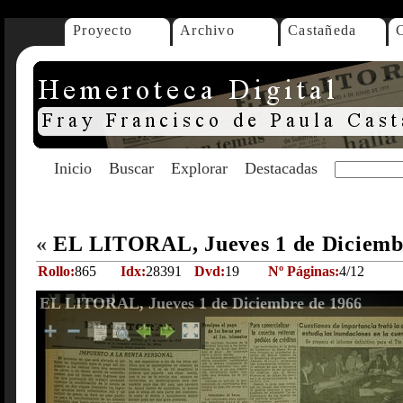
Proyecto
Archivo
Castañeda
Inicio
Buscar
Explorar
Destacadas
«
EL LITORAL, Jueves 1 de Diciemb
Rollo:
865
Idx:
28391
Dvd:
19
Nº Páginas:
4/12
EL LITORAL, Jueves 1 de Diciembre de 1966