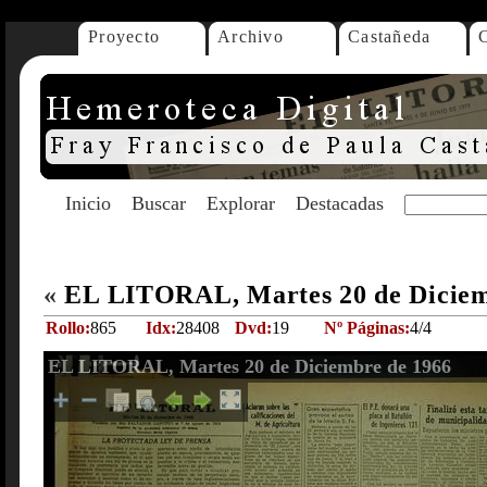
Proyecto
Archivo
Castañeda
Inicio
Buscar
Explorar
Destacadas
«
EL LITORAL, Martes 20 de Diciem
Rollo:
865
Idx:
28408
Dvd:
19
Nº Páginas:
4/4
EL LITORAL, Martes 20 de Diciembre de 1966