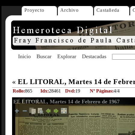
Proyecto
Archivo
Castañeda
Inicio
Buscar
Explorar
Destacadas
«
EL LITORAL, Martes 14 de Febrer
Rollo:
865
Idx:
28461
Dvd:
19
Nº Páginas:
4/4
EL LITORAL, Martes 14 de Febrero de 1967