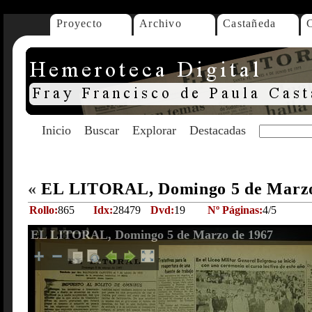
Proyecto
Archivo
Castañeda
Inicio
Buscar
Explorar
Destacadas
«
EL LITORAL, Domingo 5 de Marzo
Rollo:
865
Idx:
28479
Dvd:
19
Nº Páginas:
4/5
EL LITORAL, Domingo 5 de Marzo de 1967