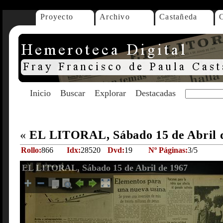
Proyecto
Archivo
Castañeda
Inicio
Buscar
Explorar
Destacadas
«
EL LITORAL, Sábado 15 de Abril 
Rollo:
866
Idx:
28520
Dvd:
19
Nº Páginas:
3/5
EL LITORAL, Sábado 15 de Abril de 1967