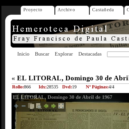
Proyecto
Archivo
Castañeda
Inicio
Buscar
Explorar
Destacadas
«
EL LITORAL, Domingo 30 de Abri
Rollo:
866
Idx:
28535
Dvd:
19
Nº Páginas:
4/4
EL LITORAL, Domingo 30 de Abril de 1967