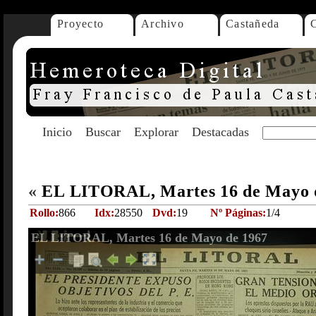
Proyecto
Archivo
Castañeda
Inicio
Buscar
Explorar
Destacadas
«
EL LITORAL, Martes 16 de Mayo 
Rollo:
866
Idx:
28550
Dvd:
19
Nº Páginas:
1/4
EL LITORAL, Martes 16 de Mayo de 1967