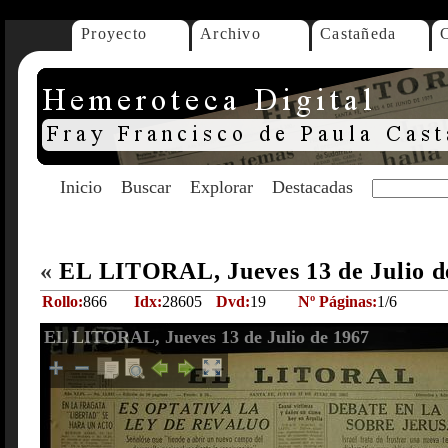
Proyecto
Archivo
Castañeda
Inicio
Buscar
Explorar
Destacadas
«
EL LITORAL, Jueves 13 de Julio d
Rollo:
866
Idx:
28605
Dvd:
19
Nº Páginas:
1/6
EL LITORAL, Jueves 13 de Julio de 1967