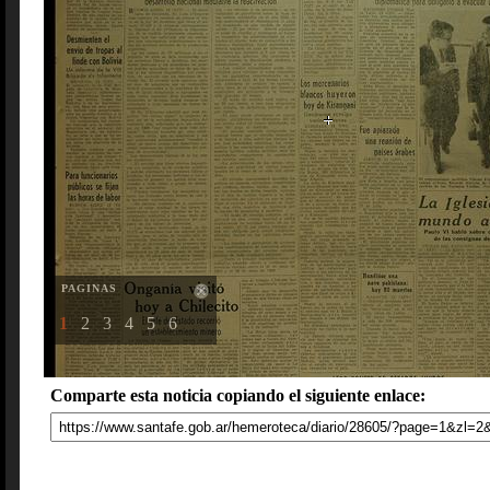
PAGINAS
1
2
3
4
5
6
Comparte esta noticia copiando el siguiente enlace: