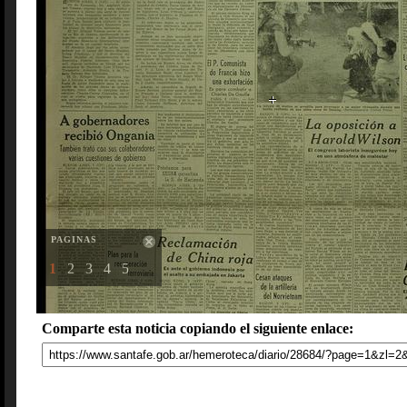
PAGINAS
1
2
3
4
5
Comparte esta noticia copiando el siguiente enlace: