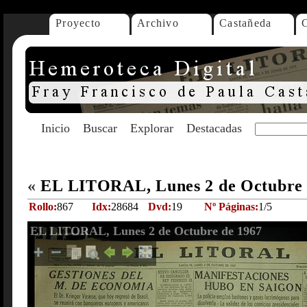
Proyecto
Archivo
Castañeda
Inicio
Buscar
Explorar
Destacadas
«
EL LITORAL, Lunes 2 de Octubre
Rollo:
867
Idx:
28684
Dvd:
19
Nº Páginas:
1/5
EL LITORAL, Lunes 2 de Octubre de 1967