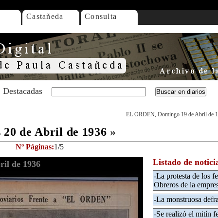
Castañeda
Consulta
Destacadas
EL ORDEN, Domingo 19 de Abril de 
20 de Abril de 1936
»
Nº Páginas:
1/5
Listado de notici
il de 1936
-La protesta de los f
Obreros de la empresa
-La monstruosa defra
-Se realizó el mitín f