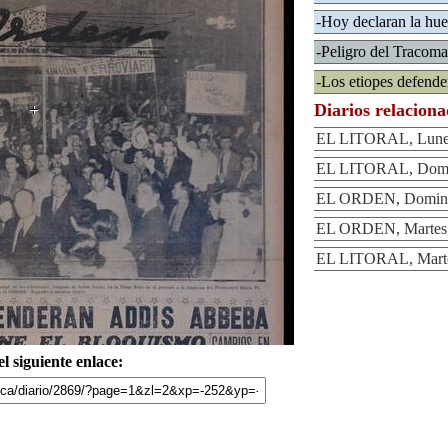
-Hoy declaran la huel
-Peligro del Tracoma 
-Los etiopes defend
Diarios relacion
EL LITORAL, Lunes 
EL LITORAL, Domin
EL ORDEN, Domingo
EL ORDEN, Martes 2
EL LITORAL, Martes
l siguiente enlace: