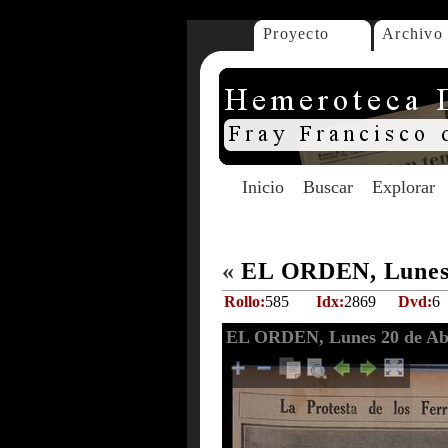
Proyecto
Archivo
Inicio
Buscar
Explorar
«
EL ORDEN, Lunes 
Rollo:
585
Idx:
2869
Dvd:
6
EL ORDEN, Lunes 20 de Abr