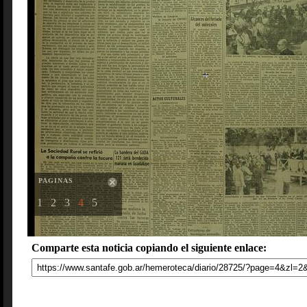
PAGINAS
1
2
3
4
5
Comparte esta noticia copiando el siguiente enlace: