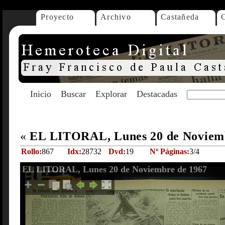
Proyecto
Archivo
Castañeda
Inicio
Buscar
Explorar
Destacadas
«
EL LITORAL, Lunes 20 de Noviem
Rollo:
867
Idx:
28732
Dvd:
19
Nº Páginas:
3/4
EL LITORAL, Lunes 20 de Noviembre de 1967