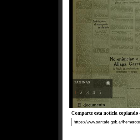
PAGINAS
1
2
3
4
5
Comparte esta noticia copiando e