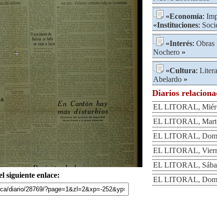
«
Economía
:
Imp
«
Instituciones
:
Soci
«
Interés
:
Obras 
Nochero
»
«
Cultura
:
Liter
Abelardo
»
Diarios relacion
EL LITORAL, Miérco
EL LITORAL, Martes
EL LITORAL, Domin
EL LITORAL, Vierne
EL LITORAL, Sábad
l siguiente enlace:
EL LITORAL, Domin