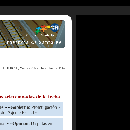
L LITORAL, Viernes 29 de Diciembre de 1967
as seleccionadas de la fecha
es
» «
Gobierno
:
Promulgación
»
 del Agente Estatal
»
rial
» «
Opinión
:
Disputas en la