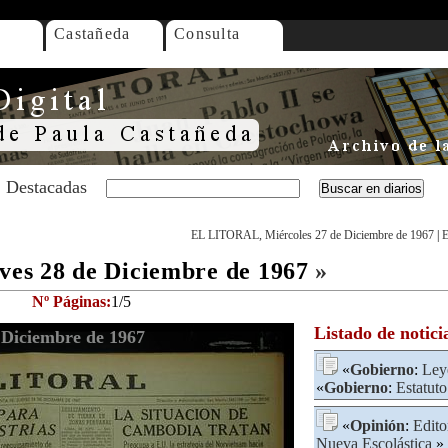
Castañeda
Consulta
Destacadas
EL LITORAL, Miércoles 27 de Diciembre de 1967
|
E
es 28 de Diciembre de 1967
»
Nº Páginas:
1/5
Listado de notici
Diciembre de 1967
«
Gobierno
:
Ley
«
Gobierno
:
Estatuto
«
Opinión
:
Edito
Nueva Escolástica
»