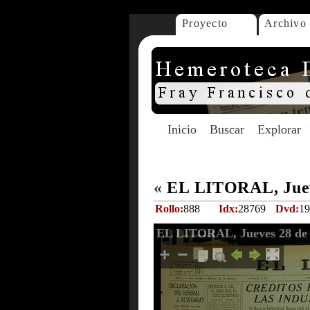
Proyecto
Archivo
Inicio
Buscar
Explorar
«
EL LITORAL, Juev
Rollo:
888
Idx:
28769
Dvd:
19
EL LITORAL, Jueves 28 de 