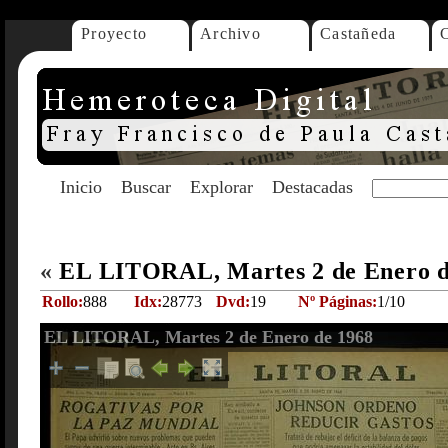
Proyecto
Archivo
Castañeda
Inicio
Buscar
Explorar
Destacadas
«
EL LITORAL, Martes 2 de Enero 
Rollo:
888
Idx:
28773
Dvd:
19
Nº Páginas:
1/10
EL LITORAL, Martes 2 de Enero de 1968