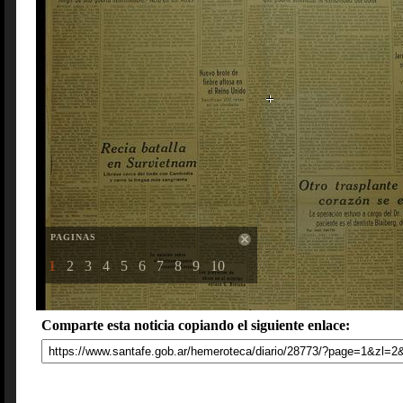
PAGINAS
1
2
3
4
5
6
7
8
9
10
Comparte esta noticia copiando el siguiente enlace: