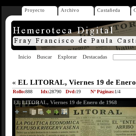
Proyecto
Archivo
Castañeda
Inicio
Buscar
Explorar
Destacadas
«
EL LITORAL, Viernes 19 de Enero
Rollo:
888
Idx:
28790
Dvd:
19
Nº Páginas:
1/4
EL LITORAL, Viernes 19 de Enero de 1968