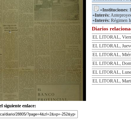
«
Instituciones
:
«
Interés
:
Anteproye
«
Interés
:
Régimen I
Diarios relacion
EL LITORAL, Vierne
EL LITORAL, Jueves
EL LITORAL, Miérco
EL LITORAL, Domin
EL LITORAL, Lunes
EL LITORAL, Martes
l siguiente enlace: