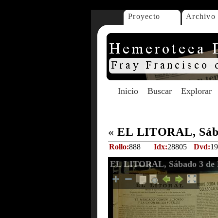
Proyecto
Archivo
Inicio
Buscar
Explorar
«
EL LITORAL, Sába
Rollo:
888
Idx:
28805
Dvd:
19
EL LITORAL, Sábado 3 de F