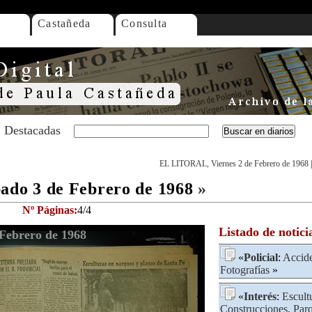
Castañeda
Consulta
Destacadas
EL LITORAL, Viernes 2 de Febrero de 1968
do 3 de Febrero de 1968
»
Nº Páginas:
4/4
Listado de notici
ebrero de 1968
«
Policial
:
Accide
Fotografías
»
«
Interés
:
Escult
Construcciones, Par