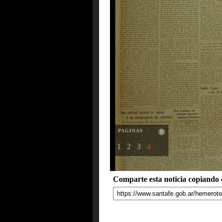
PAGINAS
1
2
3
4
Comparte esta noticia copiando e