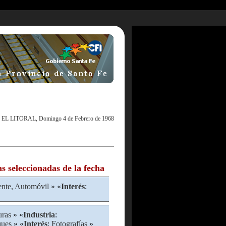
|
EL LITORAL, Domingo 4 de Febrero de 1968
as seleccionadas de la fecha
nte, Automóvil
» «
Interés
:
uras
» «
Industria
:
ques
» «
Interés
:
Fotografías
»