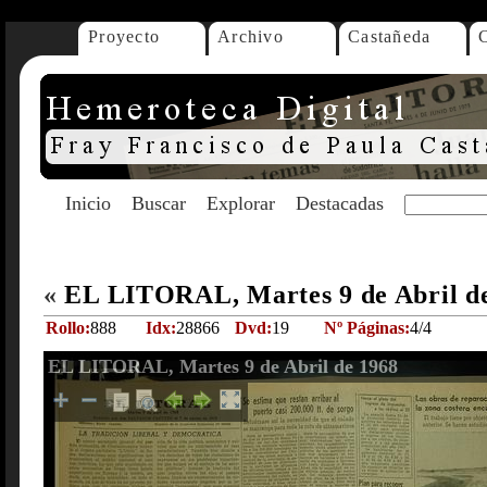
Proyecto
Archivo
Castañeda
Inicio
Buscar
Explorar
Destacadas
«
EL LITORAL, Martes 9 de Abril d
Rollo:
888
Idx:
28866
Dvd:
19
Nº Páginas:
4/4
EL LITORAL, Martes 9 de Abril de 1968