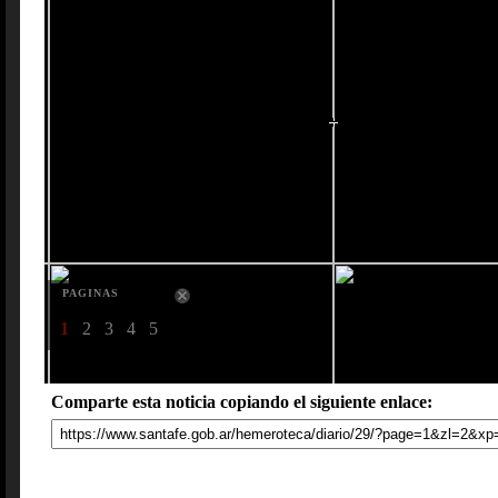
PAGINAS
1
2
3
4
5
Comparte esta noticia copiando el siguiente enlace: