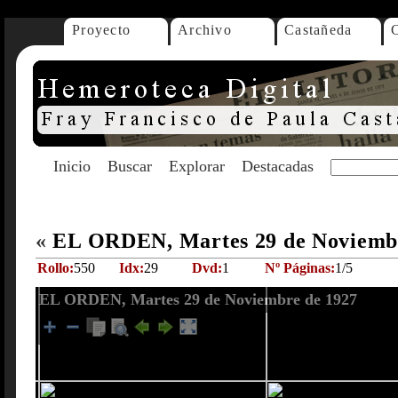
Proyecto
Archivo
Castañeda
Inicio
Buscar
Explorar
Destacadas
«
EL ORDEN, Martes 29 de Noviemb
Rollo:
550
Idx:
29
Dvd:
1
Nº Páginas:
1/5
EL ORDEN, Martes 29 de Noviembre de 1927