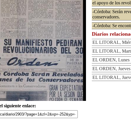
el apoyo de los revol
-Córdoba: Serán reve
conservadores.
-Córdoba: Se encont
Diarios relacion
EL LITORAL, Miérc
EL LITORAL, Marte
EL ORDEN, Lunes 2
EL ORDEN, Jueves 
EL LITORAL, Jueve
l siguiente enlace: