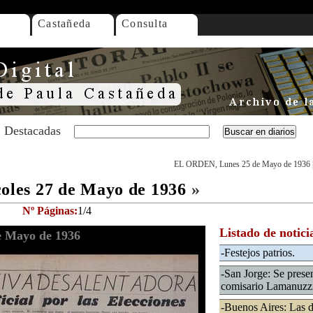
Castañeda
Consulta
Destacadas
EL ORDEN, Lunes 25 de Mayo de 1936
les 27 de Mayo de 1936
»
Nº Páginas:
1/4
Listado de notici
 Mayo de 1936
-Festejos patrios.
-San Jorge: Se prese
comisario Lamanuzz
-Buenos Aires: Las d