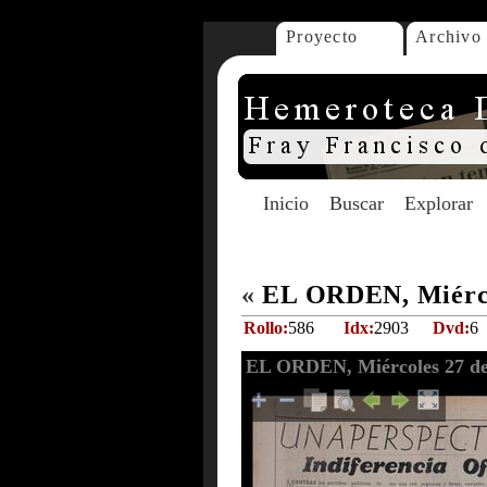
Proyecto
Archivo
Inicio
Buscar
Explorar
«
EL ORDEN, Miérco
Rollo:
586
Idx:
2903
Dvd:
6
EL ORDEN, Miércoles 27 de