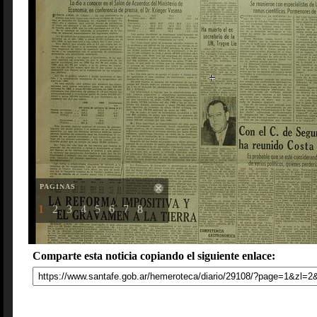
PAGINAS
1
2
3
4
5
6
7
8
Comparte esta noticia copiando el siguiente enlace: