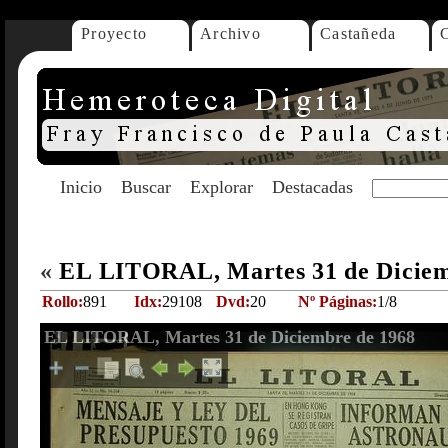
Proyecto
Archivo
Castañeda
Inicio
Buscar
Explorar
Destacadas
«
EL LITORAL, Martes 31 de Diciem
Rollo:
891
Idx:
29108
Dvd:
20
Nº Páginas:
1/8
EL LITORAL, Martes 31 de Diciembre de 1968