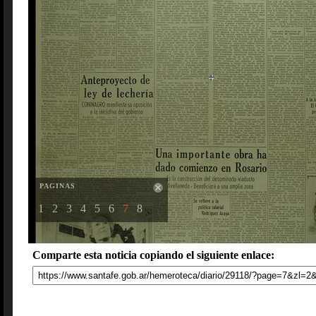
PAGINAS
1
2
3
4
5
6
7
8
Comparte esta noticia copiando el siguiente enlace: