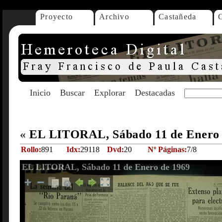
Proyecto
Archivo
Castañeda
Inicio
Buscar
Explorar
Destacadas
«
EL LITORAL, Sábado 11 de Enero
Rollo:
891
Idx:
29118
Dvd:
20
Nº Páginas:
7/8
EL LITORAL, Sábado 11 de Enero de 1969