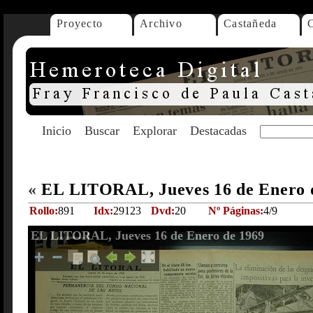
Proyecto
Archivo
Castañeda
Inicio
Buscar
Explorar
Destacadas
«
EL LITORAL, Jueves 16 de Enero 
Rollo:
891
Idx:
29123
Dvd:
20
Nº Páginas:
4/9
EL LITORAL, Jueves 16 de Enero de 1969