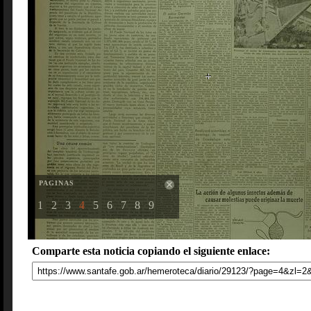
PAGINAS
1
2
3
4
5
6
7
8
9
Comparte esta noticia copiando el siguiente enlace: