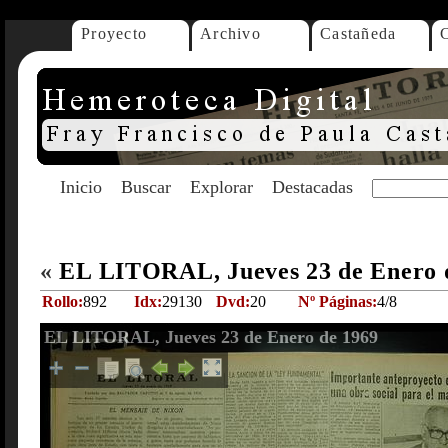
Proyecto
Archivo
Castañeda
Inicio
Buscar
Explorar
Destacadas
«
EL LITORAL, Jueves 23 de Enero 
Rollo:
892
Idx:
29130
Dvd:
20
Nº Páginas:
4/8
EL LITORAL, Jueves 23 de Enero de 1969