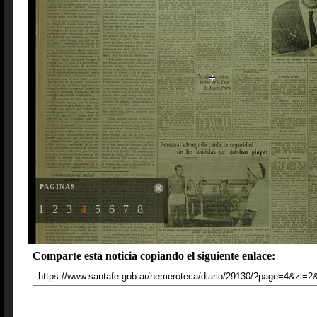
PAGINAS
1
2
3
4
5
6
7
8
Comparte esta noticia copiando el siguiente enlace: