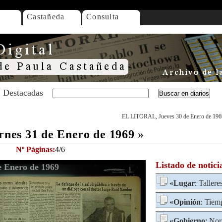
Castañeda
Consulta
Destacadas
EL LITORAL, Jueves 30 de Enero de 196
nes 31 de Enero de 1969
»
Nº Páginas:
4/6
Listado de notici
 Enero de 1969
«
Lugar
:
Tallere
«
Opinión
:
Tiem
«
Gobierno
:
Nor