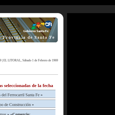
9
|
EL LITORAL, Sábado 1 de Febrero de 1969
as seleccionadas de la fecha
s del Ferrocarril Santa Fe
»
po de Construcción
»
mas
» «
Comercio
: