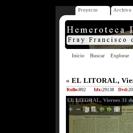
Proyecto
Archivo
Inicio
Buscar
Explorar
«
EL LITORAL, Vier
Rollo:
892
Idx:
29138
Dvd:
20
EL LITORAL, Viernes 31 de