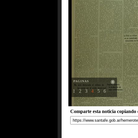
PAGINAS
1
2
3
4
5
6
Comparte esta noticia copiando e