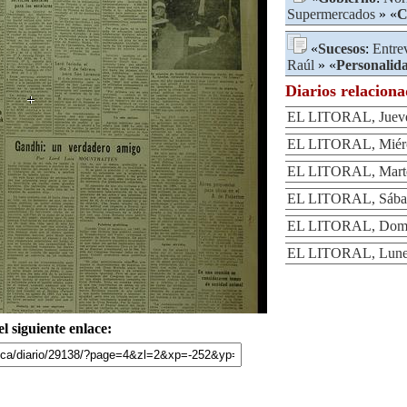
Supermercados
» «
C
«
Sucesos
:
Entrev
Raúl
» «
Personalid
Diarios relacion
EL LITORAL, Jueve
EL LITORAL, Miérco
EL LITORAL, Marte
EL LITORAL, Sábad
EL LITORAL, Domin
EL LITORAL, Lunes
l siguiente enlace: