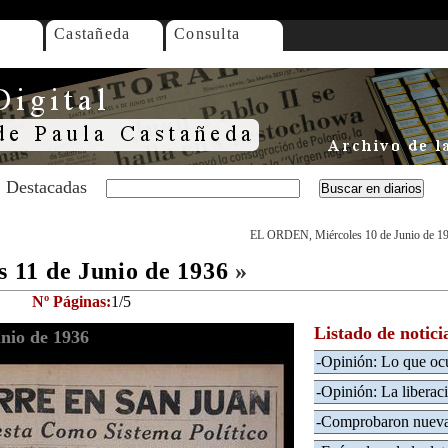
Castañeda
Consulta
Destacadas
EL ORDEN, Miércoles 10 de Junio de 1
11 de Junio de 1936
»
Nº Páginas:
1/5
Listado de notici
nio de 1936
-Opinión: Lo que oc
-Opinión: La liberac
-Comprobaron nuevas 