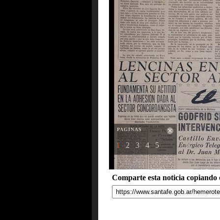
PAGINAS
1
2
3
4
5
Comparte esta noticia copiando e