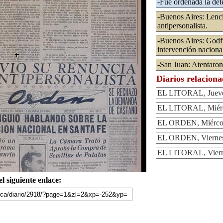
-Fué ordenada la det
-Buenos Aires: Lenci
antipersonalista.
-Buenos Aires: Godfr
intervención naciona
-San Juan: Atentaron 
Diarios relacion
EL LITORAL, Jueves
EL LITORAL, Miérco
EL ORDEN, Miércole
EL ORDEN, Viernes 
EL LITORAL, Vierne
l siguiente enlace: