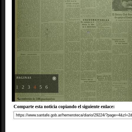
PAGINAS
1
2
3
4
5
6
Comparte esta noticia copiando el siguiente enlace: