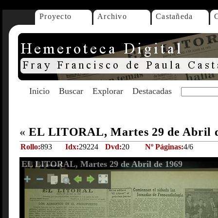
Proyecto
Archivo
Castañeda
Inicio
Buscar
Explorar
Destacadas
«
EL LITORAL, Martes 29 de Abril 
Rollo:
893
Idx:
29224
Dvd:
20
Nº Páginas:
4/6
EL LITORAL, Martes 29 de Abril de 1969