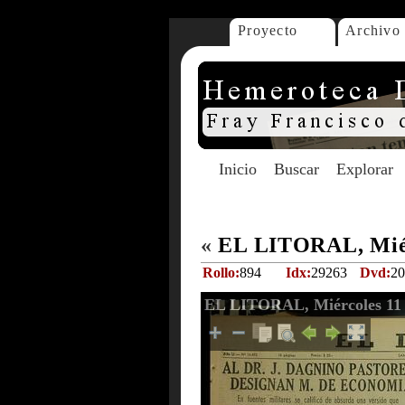
Proyecto
Archivo
Inicio
Buscar
Explorar
«
EL LITORAL, Miérc
Rollo:
894
Idx:
29263
Dvd:
20
EL LITORAL, Miércoles 11 