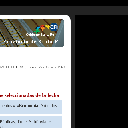
969
|
EL LITORAL, Jueves 12 de Junio de 1969
as seleccionadas de la fecha
mentos
» «
Economía
:
Artículos
Públicas, Túnel Subfluvial
»
s
»