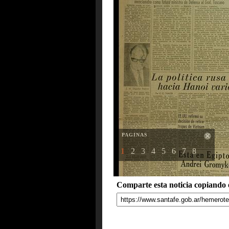
PAGINAS
1
2
3
4
5
6
7
8
Comparte esta noticia copiando e