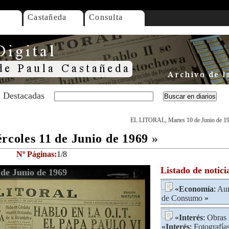
Castañeda
Consulta
Destacadas
EL LITORAL, Martes 10 de Junio de 1
oles 11 de Junio de 1969
»
Nº Páginas:
1/8
Listado de notici
de Junio de 1969
«
Economía
:
Au
de Consumo
»
«
Interés
:
Obras 
«
Interés
:
Fotografía