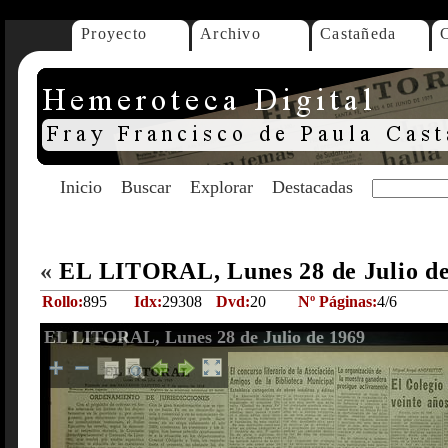
Proyecto
Archivo
Castañeda
Inicio
Buscar
Explorar
Destacadas
«
EL LITORAL, Lunes 28 de Julio d
Rollo:
895
Idx:
29308
Dvd:
20
Nº Páginas:
4/6
EL LITORAL, Lunes 28 de Julio de 1969