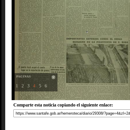
PAGINAS
1
2
3
4
5
6
Comparte esta noticia copiando el siguiente enlace: