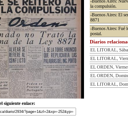
-Buenos Aires: Nueva
la compulsión.
-Buenos Aires: El sen
8871
-Buenos Aires: Fué l
postal.
Diarios relacion
EL LITORAL, Sábad
EL LITORAL, Vierne
EL ORDEN, Viernes 
EL ORDEN, Domingo
EL LITORAL, Domin
l siguiente enlace: