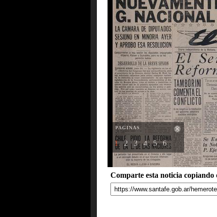
PAGINAS
1
2
3
4
5
6
Comparte esta noticia copiando e