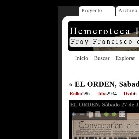
Proyecto
Archivo
Inicio
Buscar
Explorar
«
EL ORDEN, Sábado
Rollo:
586
Idx:
2934
Dvd:
6
EL ORDEN, Sábado 27 de Ju