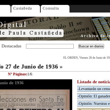
Castañeda
Consulta
Destacadas
EL ORDEN, Viernes 26 de Junio de 19
 27 de Junio de 1936
»
Nº Páginas:
1/6
Listado de notici
nio de 1936
-Levantarán un censo
-Opinión: El ganadero
-Opinión: Nuestras e