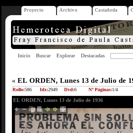
Proyecto
Archivo
Castañeda
Inicio
Buscar
Explorar
Destacadas
«
EL ORDEN, Lunes 13 de Julio de 
Rollo:
586
Idx:
2949
Dvd:
6
Nº Páginas:
1/4
EL ORDEN, Lunes 13 de Julio de 1936