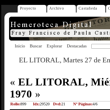
Proyecto
Archivo
Castañeda
Inicio
Buscar
Explorar
Destacadas
EL LITORAL, Martes 27 de En
«
EL LITORAL, Miérc
1970
»
Rollo:
899
Idx:
29520
Dvd:
21
Nº Páginas:
4/6