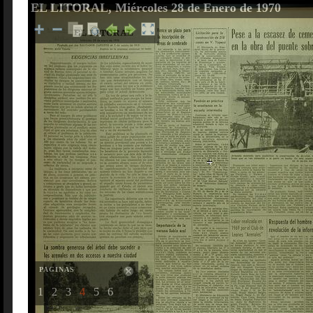
EL LITORAL, Miércoles 28 de Enero de 1970
PAGINAS
1
2
3
4
5
6