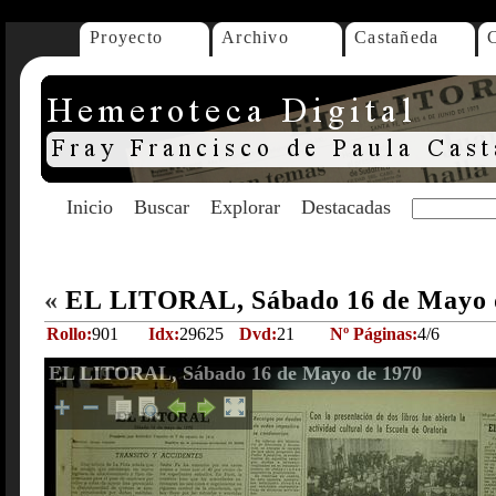
Proyecto
Archivo
Castañeda
Inicio
Buscar
Explorar
Destacadas
«
EL LITORAL, Sábado 16 de Mayo 
Rollo:
901
Idx:
29625
Dvd:
21
Nº Páginas:
4/6
EL LITORAL, Sábado 16 de Mayo de 1970