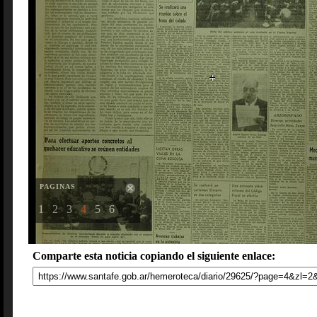
PAGINAS
1
2
3
4
5
6
Comparte esta noticia copiando el siguiente enlace: