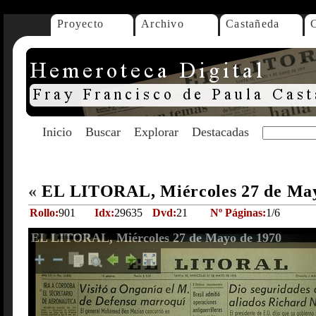
Proyecto
Archivo
Castañeda
Inicio
Buscar
Explorar
Destacadas
«
EL LITORAL, Miércoles 27 de Ma
Rollo:
901
Idx:
29635
Dvd:
21
Nº Páginas:
1/6
EL LITORAL, Miércoles 27 de Mayo de 1970