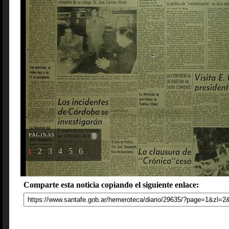
PAGINAS
1
2
3
4
5
6
Comparte esta noticia copiando el siguiente enlace: