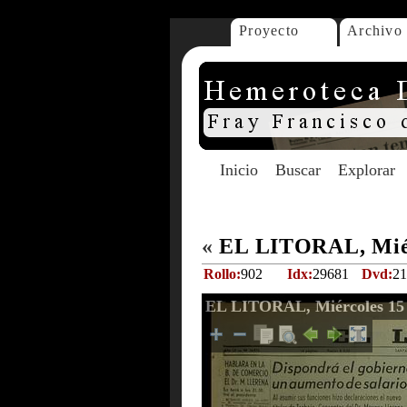
Proyecto
Archivo
Inicio
Buscar
Explorar
«
EL LITORAL, Miérc
Rollo:
902
Idx:
29681
Dvd:
21
EL LITORAL, Miércoles 15 d