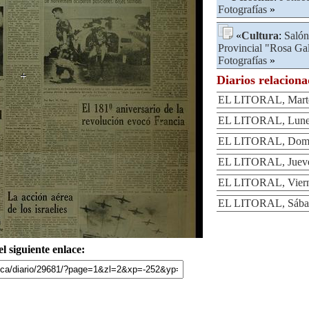
Fotografías
»
«
Cultura
:
Salón
Provincial "Rosa Ga
Fotografías
»
Diarios relacion
EL LITORAL, Martes
EL LITORAL, Lunes 
EL LITORAL, Domin
EL LITORAL, Jueves
EL LITORAL, Vierne
EL LITORAL, Sábado
l siguiente enlace: