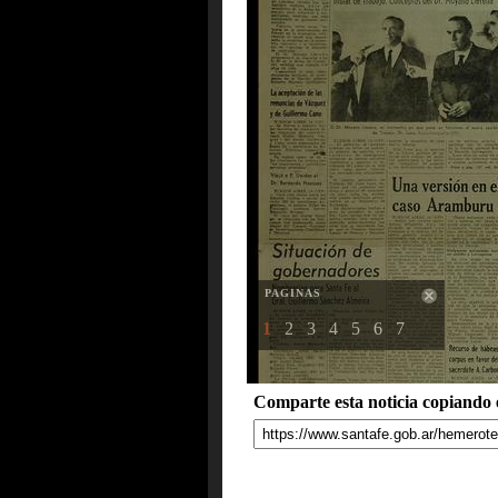
PAGINAS
1
2
3
4
5
6
7
Comparte esta noticia copiando e