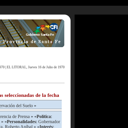
970
|
EL LITORAL, Jueves 16 de Julio de 1970
as seleccionadas de la fecha
rvación del Suelo
»
rencia de Prensa
» «
Política
:
» «
Personalidades
:
Gobernador
a, Roberto Aníbal
» «
Interés
: