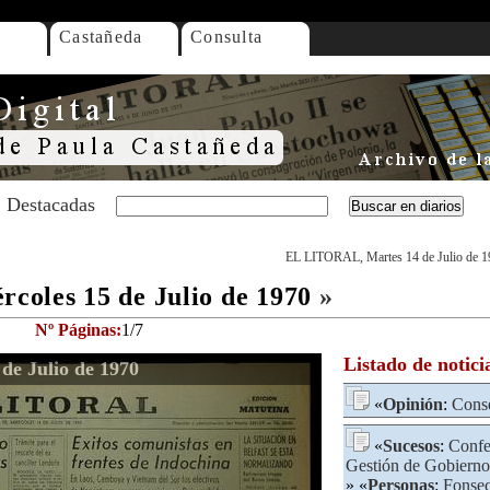
Castañeda
Consulta
Destacadas
EL LITORAL, Martes 14 de Julio de 1
oles 15 de Julio de 1970
»
Nº Páginas:
1/7
Listado de notici
e Julio de 1970
«
Opinión
:
Conse
«
Sucesos
:
Confe
Gestión de Gobierno
» «
Personas
:
Fonsec