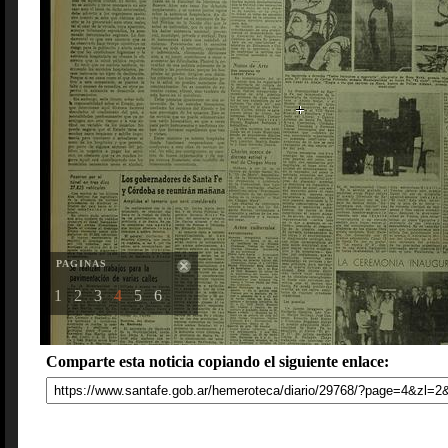
PAGINAS
1
2
3
4
5
6
Comparte esta noticia copiando el siguiente enlace: