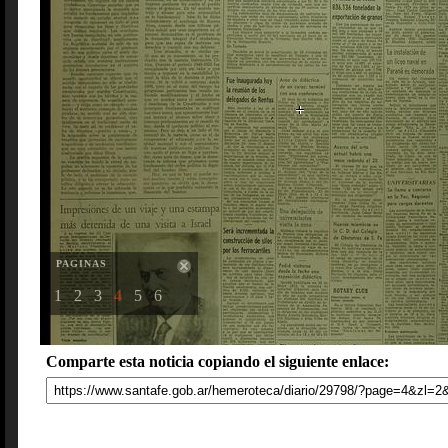
PAGINAS
1
2
3
4
5
6
Comparte esta noticia copiando el siguiente enlace: