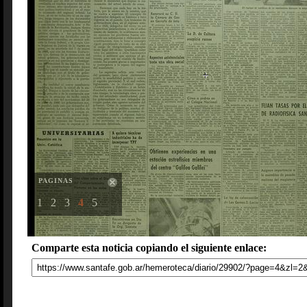
PAGINAS
1
2
3
4
5
Comparte esta noticia copiando el siguiente enlace: