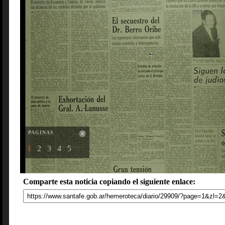
PAGINAS
1
2
3
4
5
Comparte esta noticia copiando el siguiente enlace: