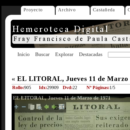
Proyecto
Archivo
Castañeda
Inicio
Buscar
Explorar
Destacadas
«
EL LITORAL, Jueves 11 de Marzo
Rollo:
905
Idx:
29909
Dvd:
22
Nº Páginas:
1/5
EL LITORAL, Jueves 11 de Marzo de 1971