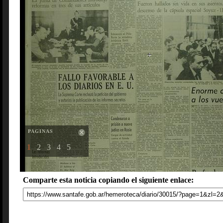
PAGINAS
1
2
3
4
5
Comparte esta noticia copiando el siguiente enlace: