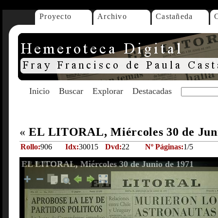
Proyecto
Archivo
Castañeda
Inicio
Buscar
Explorar
Destacadas
«
EL LITORAL, Miércoles 30 de Jun
Rollo:
906
Idx:
30015
Dvd:
22
Nº Páginas:
1/5
EL LITORAL, Miércoles 30 de Junio de 1971