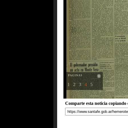
PAGINAS
1
2
3
4
5
Comparte esta noticia copiando e