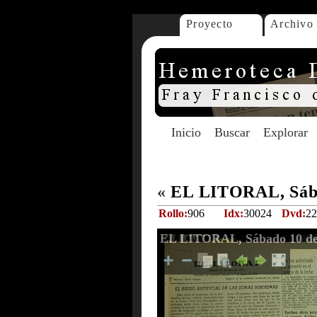
Proyecto
Archivo
Inicio
Buscar
Explorar
«
EL LITORAL, Sábad
Rollo:
906
Idx:
30024
Dvd:
22
EL LITORAL, Sábado 10 de 