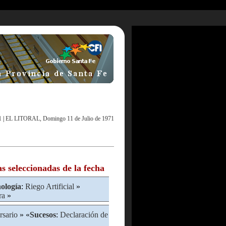
1
|
EL LITORAL, Domingo 11 de Julio de 1971
as seleccionadas de la fecha
ología
:
Riego Artificial
»
ra
»
rsario
» «
Sucesos
:
Declaración de