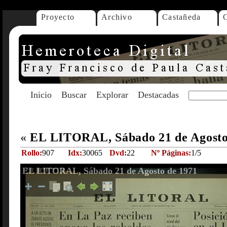
Proyecto
Archivo
Castañeda
Inicio
Buscar
Explorar
Destacadas
«
EL LITORAL, Sábado 21 de Agosto
Rollo:
907
Idx:
30065
Dvd:
22
Nº Páginas:
1/5
EL LITORAL, Sábado 21 de Agosto de 1971