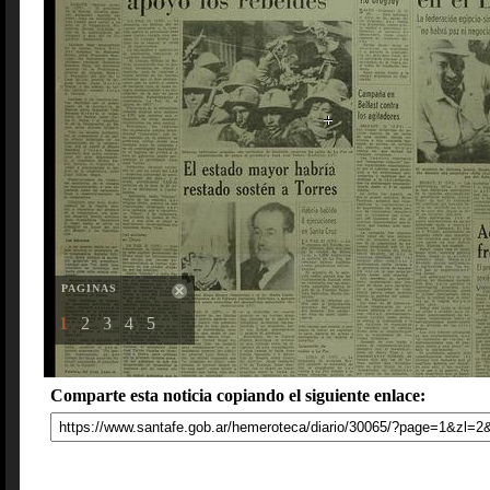
PAGINAS
1
2
3
4
5
Comparte esta noticia copiando el siguiente enlace: